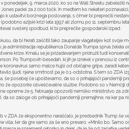
v ponedeljek, 9. marca 2020, ko so na Wall Streetu zabeležili n
 Jones padel za 2.000 točk. In medtem ko nekateri poznavalci,
o k ustavitvi borznega poslovanja, s čimer bi preprečili nestano
(podobno azijski krizi leta 1997 ali zlomu po 11. septembru leta
hteval sveženj spodbud, ki bi preprečile gospodarski izpad.
su, da bi hkrati zaščitil tako zaupanje vlagateljev kot svoje m
, je administracija republikanca Donalda Trumpa sprva želela om
tvene krize. Kmalu se je prizadevanjem pridružil tudi konservati
nson. Po Trumpovih besedah, ki jih je izrekel v prenosu iz cent
, je koronavirus samo malce hujši od običajne gripe, zaradi kater
vilo ljudi, njena smrtnost pa je 0,1-odstotna. S tem so ZDA iz
, še posebej če upoštevamo, da so o prihajajoči pandemiji p
o že opozorile obveščevalne službe. Podobno so v Nemčiji 
itne opreme že 5. februarja opozorili nemško ministrstvo za zdra
 da so zaloge ob prihajajoči pandemiji premajhne, na kar pa nis
žb v ZDA že eksponentno naraščalo, je predsednik Trump še ved
n ne viša, ter da gre samo za še eno prevaro. »Minilo bo. Samo os
i marca je spremenil retoriko in dejal, da je že od začetka vedel