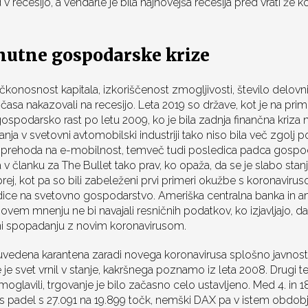
v recesijo, a vendarle je bila najnovejša recesija pred vrati že 
enutne gospodarske krize
čkonosnost kapitala, izkoriščenost zmogljivosti, število delovni
 časa nakazovali na recesijo. Leta 2019 so države, kot je na pri
 gospodarsko rast po letu 2009, ko je bila zadnja finančna kriza 
a v svetovni avtomobilski industriji tako niso bila več zgolj p
i prehoda na e-mobilnost, temveč tudi posledica padca gospod
a v članku za The Bullet tako prav, ko opaža, da se je slabo sta
rej, kot pa so bili zabeleženi prvi primeri okužbe s koronaviru
dice na svetovno gospodarstvo. Ameriška centralna banka in am
ovem mnenju ne bi navajali resničnih podatkov, ko izjavljajo, da s
ni spopadanju z novim koronavirusom.
 uvedena karantena zaradi novega koronavirusa splošno javnos
 je svet vrnil v stanje, kakršnega poznamo iz leta 2008. Drugi 
moglavili, trgovanje je bilo začasno celo ustavljeno. Med 4. in 
 padel s 27.091 na 19.899 točk, nemški DAX pa v istem obdobju