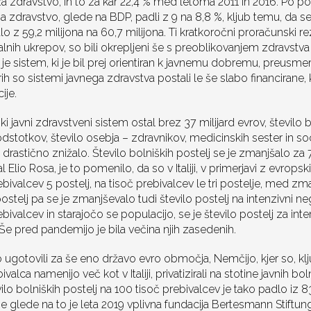
za zdravstvo, in to za kar 22,4 % med letoma 2011 in 2016. Po p
ki za zdravstvo, glede na BDP, padli z 9 na 8,8 %, kljub temu, da se
o z 59,2 milijona na 60,7 milijona. Ti kratkoročni proračunski rezi
lnih ukrepov, so bili okrepljeni še s preoblikovanjem zdravstva
 je sistem, ki je bil prej orientiran k javnemu dobremu, preusme
ih so sistemi javnega zdravstva postali le še slabo financirane, 
ije.
ski javni zdravstveni sistem ostal brez 37 milijard evrov, število b
dstotkov, število osebja – zdravnikov, medicinskih sester in so
 drastično znižalo. Število bolniških postelj se je zmanjšalo za 7
al Elio Rosa, je to pomenilo, da so v Italiji, v primerjavi z evro
rebivalcev 5 postelj, na tisoč prebivalcev le tri postelje, med 
postelj pa se je zmanjševalo tudi število postelj na intenzivni neg
ebivalcev in starajočo se populacijo, se je število postelj za in
 Še pred pandemijo je bila večina njih zasedenih.
ugotovili za še eno državo evro območja, Nemčijo, kjer so, kl
alca namenijo več kot v Italiji, privatizirali na stotine javnih bol
ilo bolniških postelj na 100 tisoč prebivalcev je tako padlo iz 83
Ne glede na to je leta 2019 vplivna fundacija Bertesmann Stiftun