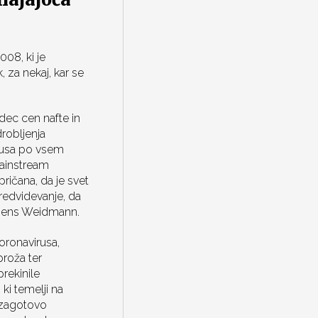
08, ki je
 za nekaj, kar se
dec cen nafte in
robljenja
irusa po vsem
mainstream
ričana, da je svet
redvidevanje, da
, Jens Weidmann.
oronavirusa,
proža ter
rekinile
i temelji na
 zagotovo