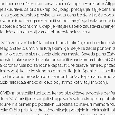
pri vodilnem nemškem konservativnem časopisu Frankfurter All
je skušnjava, da bi bili ukrepi bolj blagi, precejšnja, saj je cena 
a za gospodarstvo previsoka. »A ta cena bo še višja, če bodo 
 spomnimo starega rekla: učiti se od starejšega brata pomeni u
 boleče drakonskimi ukrepi je Kitajski uspelo zaustaviti širjenje 
 ta država kmalu bolj varna kot preostanek sveta.«
a 2020 že ni več beležila nobenih novih okužb, medtem ko je št
preseglo število umrlih na Kitajskem, kjer se je že začel ponovni
rnitvijo delovne sile na svoja delovna mesta. Seveda pa na Z
dostnih ukrepov, ki bi lahko preprečili vihar izbruha bolezni C
 koronavirusa bo zahodne kapitalistične države namreč priza
i pogoji, kar je že vidno na primeru Italije in Španije, ki sta bili
h tednov pred preostankom zahodnih držav. Kaj kmalu bomo lahk
užb naraščala enako ali celo bolj strmo kot v Italji in Španiji.
VID-19 pustošila tudi zato, ker so bile države evropske periferi
eta 2010 prisiljene sprejeti stroge varčevalne ukrepe in globok
čune. Na primer, po podatkih Eurostata so številni memorandum
jka Grčijo prisilila v drastično nižanje pokojnin in minimalnih p