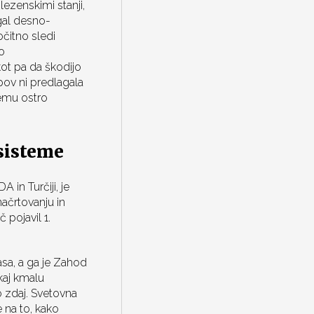
lezenskimi stanji,
gal desno-
čitno sledi
o
ot pa da škodijo
pov ni predlagala
temu ostro
sisteme
 in Turčiji, je
ačrtovanju in
 pojavil 1.
asa, a ga je Zahod
 kaj kmalu
o zdaj. Svetovna
e na to, kako