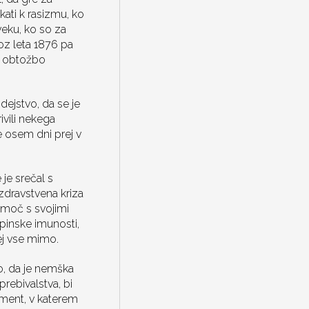
kati k rasizmu, ko
 veku, ko so za
koz leta 1876 pa
no obtožbo
dejstvo, da se je
ivili nekega
e osem dni prej v
je srečal s
 zdravstvena kriza
omoč s svojimi
kupinske imunosti,
rej vse mimo.
to, da je nemška
rebivalstva, bi
iment, v katerem