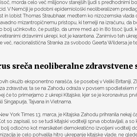
tisoč, morda celo več milijonov starejših ljudi s predhodnimi bo
cid. V Nemčiji je podobni epidemiološki neoliberalizem predla
ist in lobist Thomas Straubhaar, medtem ko nizozemska vlada o
adno mizantropičnemu pristopu, ki temelji na izračunu, da b
lj učinkovito, če pustijo, da umre med 40 in 80 tisoč ljudi, k
etiranimi državnimi ukrepi, kot je karantena. Zanimivo teh ukre
še več, nacionalistična Stranka za svobodo Geerta Wildersa je 
us sreča neoliberalne zdravstvene 
novih okužb eksponentno narašča, še posebej v Veliki Britaniji, ZDA
riza zdravstva; ta se na Zahodu odraža v povsem spodletelem n
j če to primerjamo z ukrepi Kitajske, kjer se je koronavirus prvič
i Singapurja, Tajvana in Vietnama.
 New York Times 13. marca, je Kitajska Zahodu prihranila nekaj č
Kot so zapisali, so se tudi kitajski voditelji sprva obotavljali, a so
j bolj odločno kot marsikateri demokratično izvoljeni voditelj d
zacija je celo pohvalila hitro ukrepanje kitajske vlade, ne gled