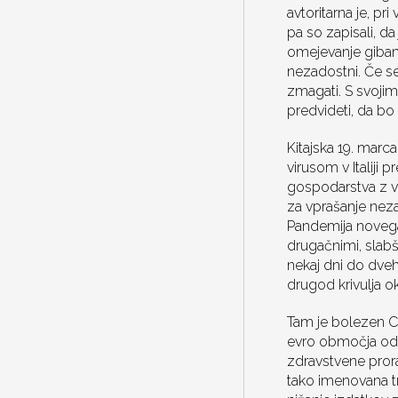
avtoritarna je, 
pa so zapisali, da 
omejevanje gibanj
nezadostni. Če se
zmagati. S svojimi
predvideti, da bo
Kitajska 19. marc
virusom v Italiji 
gospodarstva z v
za vprašanje neza
Pandemija novega
drugačnimi, slabšim
nekaj dni do dve
drugod krivulja ok
Tam je bolezen CO
evro območja od l
zdravstvene prora
tako imenovana tro