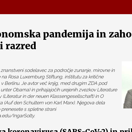
onomska pandemija in zaho
i razred
šji znanstveni sodelavec za področje zunanje, mirovne in
e na Rosa Luxemburg Stiftung, inštitutu za kritične
 v Berlinu. Je avtor več knjig, med drugim ZDA pod
ter Obama) in prihajajočih urejenih zvezkov Literature
 (Literatur in der neuen Klassengesellschaft) in O
a (Auf den Schultern von Karl Marx). Njegova dela
prenesete s spletne strani
.edu/IngarSolty.
a koronavirusa (SARS-CoV-2) in pri