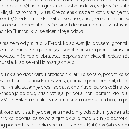
je postalo očitno, da gre za zdravstveno krizo, se je začel zate
a kitajski oziroma tuji virus. Gre za enak rasizem kot v srednjem
 leta 1832 za kolero irsko-katoliške priseljence, za izbruh črnih 
o so desni komentatorji začeli kriviti demokrate, da so z ustav
nika Trumpa, ki bi se sicer hitreje odzval.
asizem odigral tudi v Evropi, ko so Avstrijci povsem ignorirali 
zširil iz smučarskega središča Ischgl, kjer so za prenos virusa kr
skovalca in še naprej obratovali, čeprav so v nekaterih državah ž
riste, ki so se vrnili iz avstrijskih Alp.
ski skrajno desničarski predsednik Jair Bolsonaro, potem ko se 
 testiranje za novi koronavirus, čeprav je pred tem trdil, da je
ina. Kmalu zatem je prosil socialistično Kubo, da priskoči na p
ohnson je po drugi strani vztrajal pri dokaj nori libertarni ideji s
i v Veliki Britaniji morali z virusom okužiti naenkrat, da bo čim p
 koronavirusa, ki je ocenjena med 1 in 5 odstotki, in glede na 
Merkel ocenila, da se bo z njim okužilo med 60 in 70 odstotki p
g pomenil, da podpira socialno-darwinistični človeški eksper