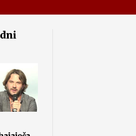
dni
hajajoča