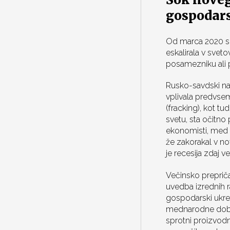
gospodars
Od marca 2020 se 
eskalirala v svet
posamezniku ali p
Rusko-savdski naf
vplivala predvsem
(fracking), kot t
svetu, sta očitno
ekonomisti, med n
že zakorakal v n
je recesija zdaj 
Večinsko prepriča
uvedba izrednih r
gospodarski ukrep
mednarodne dobav
sprotni proizvod