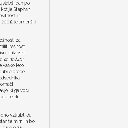
ajslabši dan po
 kot je Stephan
vitnost in
 2001), je ameriški
ožnosti za
iliti resnost
vni britanski
ra za nadzor
e vsako leto
gubile precej
redsednika
domači
vje, ki ga vodi
o prejeli
no vztrajal, da
tanite mirni in bo
, da gre za