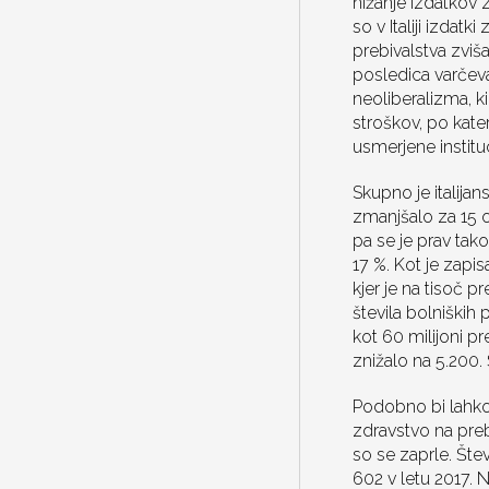
nižanje izdatkov 
so v Italiji izdat
prebivalstva zvišal
posledica varčeva
neoliberalizma, ki
stroškov, po kater
usmerjene instituc
Skupno je italijan
zmanjšalo za 15 o
pa se je prav tako
17 %. Kot je zapis
kjer je na tisoč p
števila bolniških 
kot 60 milijoni pr
znižalo na 5.200.
Podobno bi lahko 
zdravstvo na prebiv
so se zaprle. Štev
602 v letu 2017. 