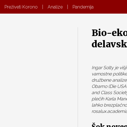
Preživeti Korono
|
Analize
|
Pandemija
Bio-ek
delavsk
Ingar Solty je vi
varnostne politik
družbene analize
Obamo (Die USA un
and Class Society
plečih Karla Marx
lahko brezplačno 
rosalux.academia
Šok noveg