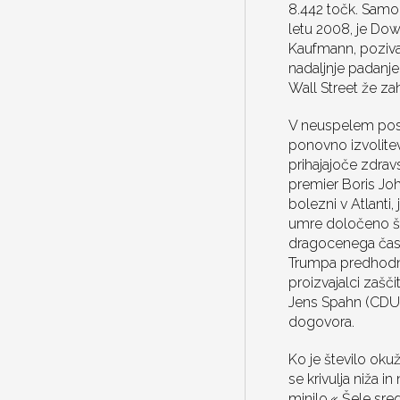
8.442 točk. Samo 
letu 2008, je Dow
Kaufmann, pozivaj
nadaljnje padanje 
Wall Street že za
V neuspelem posku
ponovno izvolitev
prihajajoče zdravs
premier Boris Joh
bolezni v Atlanti
umre določeno šte
dragocenega časa
Trumpa predhodn
proizvajalci zašč
Jens Spahn (CDU),
dogovora.
Ko je število oku
se krivulja niža i
minilo.« Šele sred