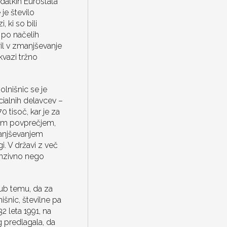
odatkih Eurostata
 je število
, ki so bili
 po načelih
ril v zmanjševanje
kvazi tržno
olnišnic se je
cialnih delavcev –
0 tisoč, kar je za
pskim povprečjem,
zmanjševanjem
i. V državi z več
tenzivno nego
jub temu, da za
nišnic, številne pa
2 leta 1991, na
g predlagala, da