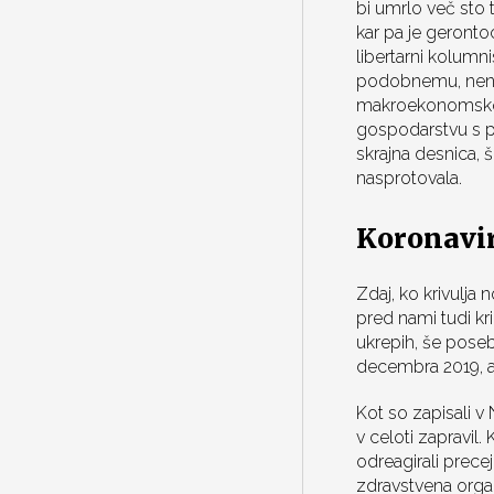
bi umrlo več sto 
kar pa je geronto
libertarni kolumn
podobnemu, nenav
makroekonomsko bo
gospodarstvu s pr
skrajna desnica, 
nasprotovala.
Koronavir
Zdaj, ko krivulja 
pred nami tudi k
ukrepih, še posebe
decembra 2019, al
Kot so zapisali v
v celoti zapravil. 
odreagirali prece
zdravstvena organi