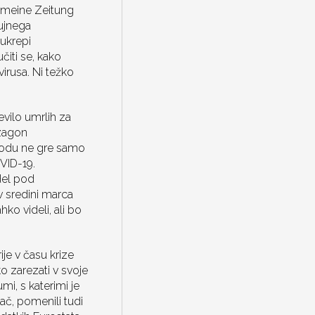
gemeine Zeitung
nujnega
ukrepi
čiti se, kako
virusa. Ni težko
evilo umrlih za
 zagon
ahodu ne gre samo
OVID-19.
del pod
 v sredini marca
o videli, ali bo
je v času krize
o zarezati v svoje
i, s katerimi je
lač, pomenili tudi