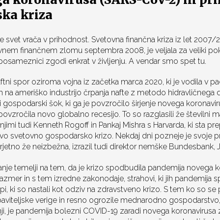
ka kriza
svet vrača v prihodnost. Svetovna finančna kriza iz let 2007/20
ovnem finančnem zlomu septembra 2008, je veljala za veliki pok,
osameznici zgodi enkrat v življenju. A vendar smo spet tu.
tni spor oziroma vojna iz začetka marca 2020, ki je vodila v pa
 na ameriško industrijo črpanja nafte z metodo hidravličnega d
udi gospodarski šok, ki ga je povzročilo širjenje novega koronav
 povzročila novo globalno recesijo. To so razglasili že številni 
jimi tudi Kenneth Rogoff in Pankaj Mishra s Harvarda, ki sta prep
ovo svetovno gospodarsko krizo. Nekdaj dni pozneje je svoje p
verjetno že neizbežna, izrazil tudi direktor nemške Bundesbank
nje temelji na tem, da je krizo spodbudila pandemija novega k
azmer in s tem izredne zakonodaje, strahovi, ki jih pandemija s
i, ki so nastali kot odziv na zdravstveno krizo. S tem ko so se p
iteljske verige in resno ogrozile mednarodno gospodarstvo, k
nji, je pandemija bolezni COVID-19 zaradi novega koronavirusa