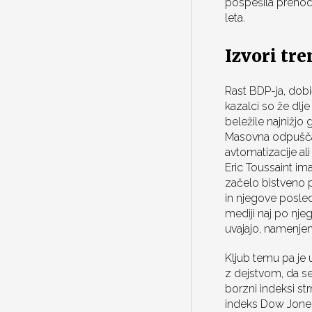
pospešila prehod 
leta.
Izvori tr
Rast BDP-ja, dobi
kazalci so že dlje
beležile najnižjo
Masovna odpuščanj
avtomatizacije al
Eric Toussaint im
začelo bistveno p
in njegove posle
mediji naj po njeg
uvajajo, namenje
Kljub temu pa je
z dejstvom, da se
borzni indeksi str
indeks Dow Jones