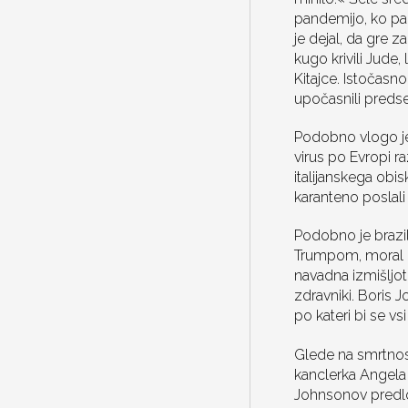
pandemijo, ko pa 
je dejal, da gre z
kugo krivili Jude,
Kitajce. Istočasn
upočasnili predsed
Podobno vlogo je r
virus po Evropi ra
italijanskega obi
karanteno poslali tu
Podobno je brazil
Trumpom, moral na
navadna izmišljot
zdravniki. Boris J
po kateri bi se vs
Glede na smrtnost
kanclerka Angela 
Johnsonov predlo