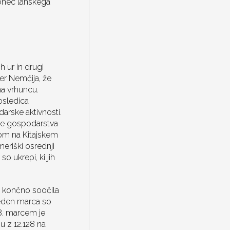
konec lanskega
h ur in drugi
mer Nemčija, že
na vrhuncu.
osledica
arske aktivnosti.
nje gospodarstva
som na Kitajskem
eriški osrednji
o ukrepi, ki jih
t končno soočila
teden marca so
18. marcem je
 z 12.128 na