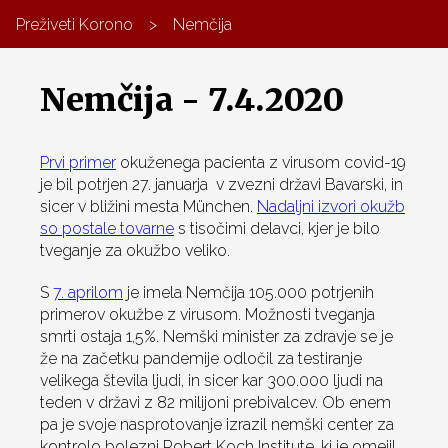
Preživeti Korono
>
Nemčija
Nemčija - 7.4.2020
Prvi primer
okuženega pacienta z virusom covid-19
je bil potrjen 27. januarja v zvezni državi Bavarski, in
sicer v bližini mesta München.
Nadaljni izvori okužb
so postale tovarne
s tisočimi delavci, kjer je bilo
tveganje za okužbo veliko.
S
7. aprilom
je imela Nemčija 105.000 potrjenih
primerov okužbe z virusom. Možnosti tveganja
smrti ostaja 1,5%. Nemški minister za zdravje se je
že na začetku pandemije odločil za testiranje
velikega števila ljudi, in sicer kar 300.000 ljudi na
teden v državi z 82 milijoni prebivalcev. Ob enem
pa je svoje nasprotovanje izrazil nemški center za
kontrolo bolezni Robert Koch Institute, ki je omejil