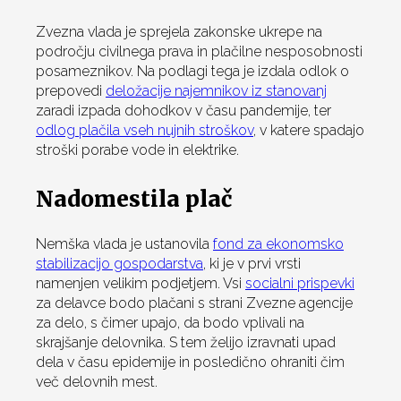
Zvezna vlada je sprejela zakonske ukrepe na
področju civilnega prava in plačilne nesposobnosti
posameznikov. Na podlagi tega je izdala odlok o
prepovedi
deložacije najemnikov iz stanovanj
zaradi izpada dohodkov v času pandemije, ter
odlog plačila vseh nujnih stroškov
, v katere spadajo
stroški porabe vode in elektrike.
Nadomestila plač
Nemška vlada je ustanovila
fond za ekonomsko
stabilizacijo gospodarstva
, ki je v prvi vrsti
namenjen velikim podjetjem. Vsi
socialni prispevki
za delavce bodo plačani s strani Zvezne agencije
za delo, s čimer upajo, da bodo vplivali na
skrajšanje delovnika. S tem želijo izravnati upad
dela v času epidemije in posledično ohraniti čim
več delovnih mest.