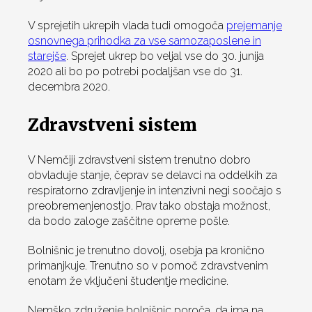
V sprejetih ukrepih vlada tudi omogoča
prejemanje
osnovnega prihodka za vse samozaposlene in
starejše
. Sprejet ukrep bo veljal vse do 30. junija
2020 ali bo po potrebi podaljšan vse do 31.
decembra 2020.
Zdravstveni sistem
V Nemčiji zdravstveni sistem trenutno dobro
obvladuje stanje, čeprav se delavci na oddelkih za
respiratorno zdravljenje in intenzivni negi soočajo s
preobremenjenostjo. Prav tako obstaja možnost,
da bodo zaloge zaščitne opreme pošle.
Bolnišnic je trenutno dovolj, osebja pa kronično
primanjkuje. Trenutno so v pomoč zdravstvenim
enotam že vključeni študentje medicine.
Nemško združenje bolnišnic poroča, da ima na