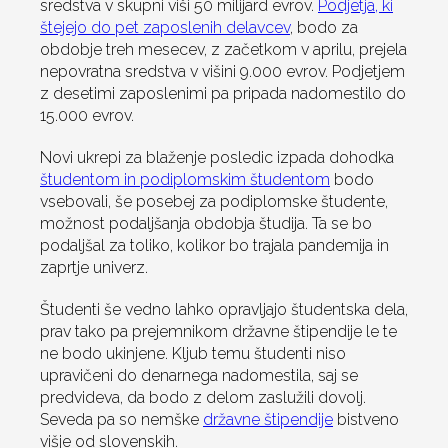
sredstva v skupni viši 50 milijard evrov.
Podjetja, ki
štejejo do pet zaposlenih delavcev
, bodo za
obdobje treh mesecev, z začetkom v aprilu, prejela
nepovratna sredstva v višini 9.000 evrov. Podjetjem
z desetimi zaposlenimi pa pripada nadomestilo do
15.000 evrov.
Novi ukrepi za blaženje posledic izpada dohodka
študentom in podiplomskim študentom
bodo
vsebovali, še posebej za podiplomske študente,
možnost podaljšanja obdobja študija. Ta se bo
podaljšal za toliko, kolikor bo trajala pandemija in
zaprtje univerz.
Študenti še vedno lahko opravljajo študentska dela,
prav tako pa prejemnikom državne štipendije le te
ne bodo ukinjene. Kljub temu študenti niso
upravičeni do denarnega nadomestila, saj se
predvideva, da bodo z delom zaslužili dovolj.
Seveda pa so nemške
državne štipendije
bistveno
višje od slovenskih.