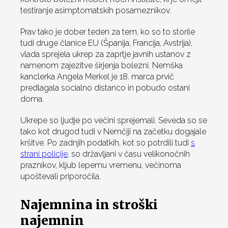
testiranje asimptomatskih posameznikov.
Prav tako je dober teden za tem, ko so to storile
tudi druge članice EU (Španija, Francija, Avstrija),
vlada sprejela ukrep za zaprtje javnih ustanov z
namenom zajezitve širjenja bolezni. Nemška
kanclerka Angela Merkel je 18. marca prvič
predlagala socialno distanco in pobudo ostani
doma.
Ukrepe so ljudje po večini sprejemali. Seveda so se
tako kot drugod tudi v Nemčiji na začetku dogajale
kršitve. Po zadnjih podatkih, kot so potrdili tudi
s
strani policije
, so državljani v času velikonočnih
praznikov, kljub lepemu vremenu, večinoma
upoštevali priporočila.
Najemnina in stroški
najemnin