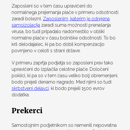
Zaposleni so v tem času upravičeni do
normalnega prejemanja plače v primeru odsotnosti
zaradi bolezni.
Zaposlenim, katerim je odrejena
samoizolacija
zaradi suma možnosti prenašanja
virusa, bo tudi pripadalo nadomestilo v obliki
normalne plače v času bolniške odsotnosti. To bo
kril delodajalec, ki pa bo dobil kompenzacijo
povrnjeno v celoti s strani države.
V primeru zaprtja podjetja so zaposleni prav tako
upravičeni do izplačila celotne plače. Določeni
poklici, ki pa so v tem času veliko bolj obremenjeni,
bodo prejeli denarno nagrado. Med njimi so tudi
skrbstveni delavci
, ki bodo prejeli 1500 evrov
dodatka.
Prekerci
Samostojnim podjetnikom so namenili nepovratna