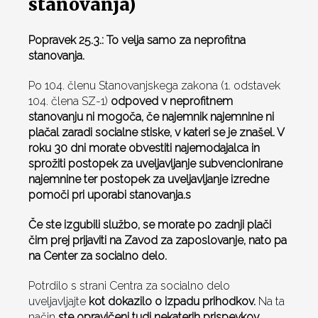
stanovanja)
Popravek 25.3.: To velja samo za neprofitna
stanovanja.
Po 104. členu Stanovanjskega zakona (1. odstavek
104. člena SZ-1)
odpoved v neprofitnem
stanovanju ni mogoča, če najemnik najemnine ni
plačal zaradi socialne stiske, v kateri se je znašel. V
roku 30 dni morate obvestiti najemodajalca in
sprožiti postopek za uveljavljanje subvencionirane
najemnine ter postopek za uveljavljanje izredne
pomoči pri uporabi stanovanja.s
Če ste izgubili službo, se morate po zadnji plači
čim prej prijaviti na Zavod za zaposlovanje, nato pa
na Center za socialno delo.
Potrdilo s strani Centra za socialno delo
uveljavljajte
kot dokazilo o izpadu prihodkov.
Na ta
način
ste opravičeni tudi nekaterih prispevkov.