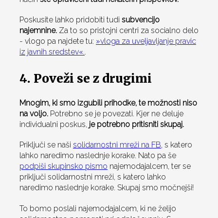
Poskusite lahko pridobiti tudi
subvencijo
najemnine.
Za to so pristojni centri za socialno delo
- vlogo pa najdete tu:
»vloga za uveljavljanje pravic
iz javnih sredstev«.
.
4. Poveži se z drugimi
Mnogim, ki smo izgubili prihodke, te možnosti niso
na voljo.
Potrebno se je povezati. Kjer ne deluje
individualni poskus,
je potrebno pritisniti skupaj.
Priključi se naši
solidarnostni mreži na FB
, s katero
lahko naredimo naslednje korake. Nato pa še
podpiši skupinsko pismo
najemodajalcem, ter se
priključi solidarnostni mreži, s katero lahko
naredimo naslednje korake. Skupaj smo močnejši!
To bomo poslali najemodajalcem, ki ne želijo