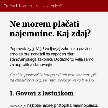
Preživeti Korono
>
Najemnina?
Ne morem plačati
najemnine. Kaj zdaj?
Popravek 25.3.: V 3. Uveljavljaj zakonsko pravico
smo se prej nanašali na napačen člen
stanovanjskega zakonika. Dodatno to velja samo
za neprofitna stanovanja.
Če si že poskusil katerega od teh korakov nam piši
na
info@fronta.org
, ter nam poročaj, kako ti je šlo.
1. Govori z lastnikom
Seveda je
najbolje najprej pristopiti k najemodajalcu