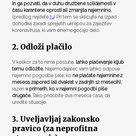
in ga pozvati, da v duhu družbene solidarnosti v
času karantene oprosti ali zmanjša najemnino.
(predlog najdete
tu
) Pri tem se sklicujte na izpad
dohodka zaradi sprejetih ukrepov za zajezitev
koronavirusa, ki vam onemogočajo delo.
2. Odloži plačilo
V kolikor za to nima posluha,
lahko plačevanje kljub
temu odložite.
Najemodajalec vam lahko odpove
najemno pogodbe šele, ko
ne plačate najemnine 2
meseca zapored (ali dvakrat v zadnjih 12 mesecih),
razen
v primerih, ko v najemni pogodbi piše
drugače.
Tako pridobite dva meseca časa, da
uredite situacijo.
3. Uveljavljaj zakonsko
pravico (za neprofitna