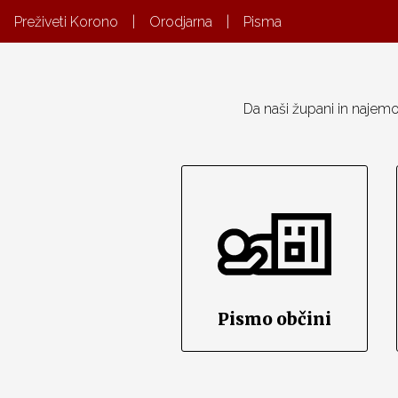
Preživeti Korono
|
Orodjarna
|
Pisma
Da naši župani in najemo
Pismo občini