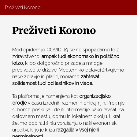
Preživeti Korono
Preživeti Korono
Med epidemijo COVID-19 se ne spopadamo le z
zdravstveno,
ampak tudi ekonomsko in politično
krizo,
ki bo dolgoročno prizadela mnoge
prebivalce te države. Medtem ko delavci žrtvujemo
naše zdravje in plače, moramo
zahtevati
solidarnost tudi od lastnikov in vlade.
Ta platforma je namenjena kot
organizacijsko
orodje
v času izrednih razmer in onkraj njih. Prek nje
si bomo poskušali deliti informacije, kako ravnati na
delovnem mestu, domu in lokalnem okolju. Hkrati
želimo odpirati širša vprašanja o naši ekonomski
ureditvi, ki jo je kriza
razgalila v vsej njeni
nesmiselnosti.